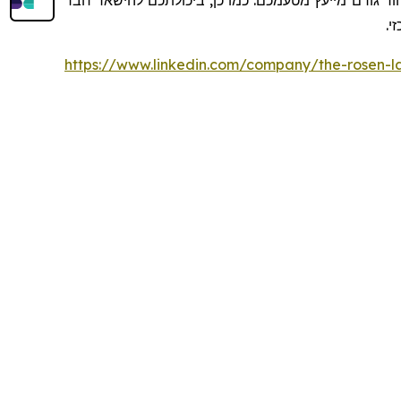
ר גורם מייעץ מטעמכם. כמו כן, ביכולתכם להישאר חבר
זי
https://www.linkedin.com/company/the-rosen-l