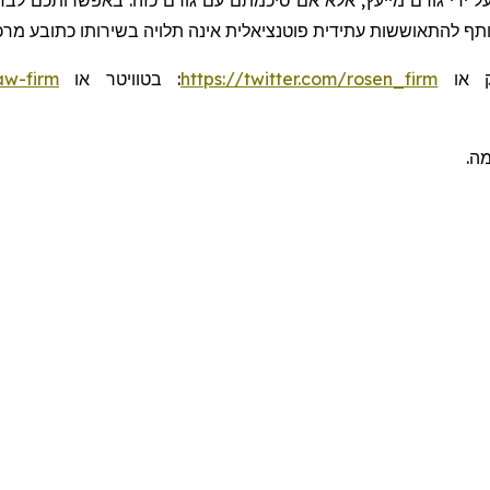
ל ידי גורם מייעץ, אלא אם סיכמתם עם גורם כזה. באפשרותכם לבחו
שותף להתאוששות עתידית פוטנציאלית אינה תלויה בשירותו כתובע מרכ
aw-firm
או
בטוויטר
:
https://twitter.com/rosen_firm
או
ומה