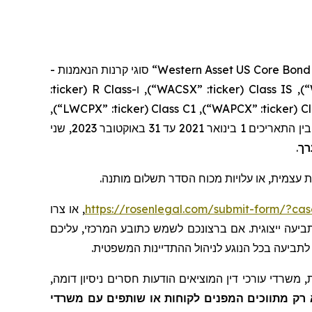
-
סוגי קרנות הנאמנות
“Western Asset US Core Bond
:
ticker
R (
Class
ו-
),
“WACSX”
:
ticker
(
Class IS
),
“
),
“LWCPX”
:
ticker
(
Class C1
),
“WAPCX”
:
ticker
(
Cl
, שני
2023
באוקטובר
31
עד
2021
בינואר
1
בין התאריכים
.
רך
,  עצמית, או עלויות מכוח הסדר תשלום מותנה
, או צרו
https://rosenlegal.com/submit-form/?ca
. עה ייצוגית. אם ברצונכם לשמש כתובע המרכזי, עליכם
 לתביעה בכל הנוגע לניהול ההתדיינות המשפטית
 משרדי עורכי דין המוציאים הודעות חסרים ניסיון דומה
 רק מתווכים המפנים לקוחות או שותפים עם משרדי