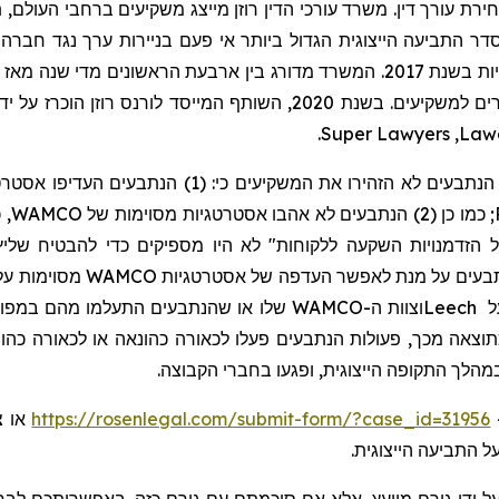
ירת עורך דין. משרד עורכי הדין רוזן מייצג משקיעים ברחבי העולם, תו
דר התביעה הייצוגית הגדול ביותר אי פעם בניירות ערך נגד חברה ס
.
Super Lawyers
,
Law
הירו את המשקיעים כי: (1) הנתבעים העדיפו אסטרטגיות מסוימות של
הנתבעים לא אהבו אסטרטגיות מסוימות של WAMCO, כמו
כמו כן (2)
;
שליץ
שלו או שהנתבעים התעלמו מהם במפורש על 
Leech
לכאורה
כהונאה או
לכאורה כ
הו
" הלך
ה
תקופ
ה
הייצוגית
, ופגעו בחברי הקבוצה.
https://rosenlegal.com/submit-form/?case_id=31956
,
ל התביעה הייצוגית