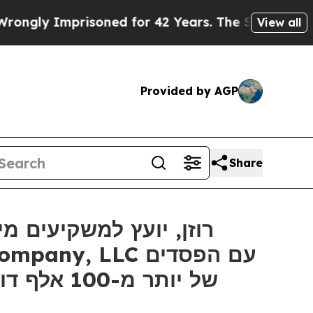
 Imprisoned for 42 Years. The State Says No.
At 
View all
Provided by AGP
Share