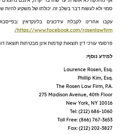
אף מחלקה לא אושרה. עד שהדבר יקרה, אינכם מיוצגים ע
סמוי ולא לעשות דבר בשלב זה. יכולתו של משקיע להיות .
בפייסבוק
:
:
בלינקדאין
עידכונים
עקבו אחרינו לקבלת
https://www.facebook.com/rosenlawfirm/
פרסומי עורכי דין: תוצאות קודמות אינן מבטיחות תוצאה ד.
למידע נוסף:
Laurence Rosen, Esq.
Phillip Kim, Esq.
The Rosen Law Firm, P.A.
275 Madison Avenue, 40th Floor
New York, NY 10016
Tel: (212) 686-1060
Toll Free: (866) 767-3653
Fax: (212) 202-3827