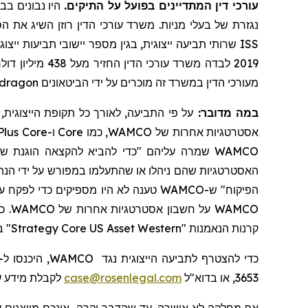
עורכי דין המתדיינים בפועל על התיקים.
היו נבונים בבח
נגזרת של בעלי מניות. משרד עורכי הדין רוזן השיג את הס
ISS
2019 לבדה משרד עורכי הדין החזיר
מעל
438 מיליון דולרים למשקיעים. בשנת 2020, השותף המייסד לורנס רוזן הוכרז על ידי חברת
dragon
מעורכי הדין במשרד זה מוכרים על ידי הביטאונים
במה מדובר:
על פי התביעה, לאורך כל תקופת הייצוגית, הנתבעים לא הז WAMCO, כמו
Plus
Core
ו-
Core
אסטרטגיות אחרות של WAMCO, כמו
WAMCO שמרה עליהם "כדי להביא להקצאה הוגנת של הזדמנויות השקעה ללקוחות" לא היו מספיקים כדי להבטיח
הפיקוח" ש-WAMCO טענה לא היו מספיקים כדי לפקח על
WAMCO על חשבון אסטרטגיות אחרות של WAMCO. כתוצאה מכך, פעולות הנתבעים פעלו
במ
Strategy
Core
US
Asset
Western
קרנות הנאמנות "
 היכנסו ל-
WAMCO
כדי להצטרף לתביעה הייצוגית נגד
לקבלת מידע ע.
case@rosenlegal.com
3653, או בדוא"ל