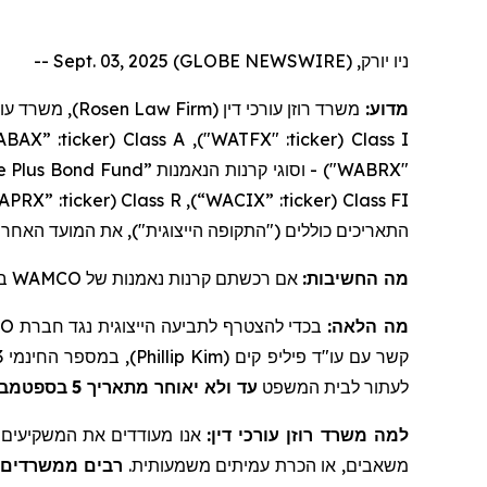
ניו יורק, Sept. 03, 2025 (GLOBE NEWSWIRE) --
משרד עורכי 
Rosen Law Firm
משרד רוזן עורכי דין (
מדוע:
ABAX”
:
ticker
(
Class A
: "WATFX"),
ticker
(
Class I
e Plus Bond Fund”
קרנות הנאמנות
וסוגי
"WABRX") -
APRX”
:
ticker
(
Class R
),
“WACIX”
:
ticker
(
Class FI
התאריכים כוללים ("התקופה הייצוגית"), את המועד האחר
במ
WAMCO
של
קרנות נאמנות
אם רכשתם
מה החשיבות:
O
בכדי להצטרף לתביעה הייצוגית נגד חברת
מה הלאה:
), במספר החינמי 866-767-3653, או בדוא"ל:
Phillip Kim
קשר עם עו"ד פיליפ קים (
בספטמבר 25
5
עד ולא יאוחר מתאריך
לעתור לבית המשפט
למה משרד רוזן עורכי דין:
אנו מעודדים את המשקיעים ל,
משאבים, או הכרת עמיתים משמעותית.
רבים ממשרדים א