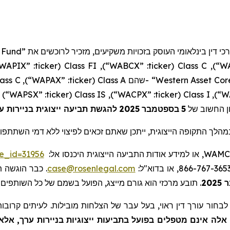
 Fund”
), דין בינלאומי העוסק בזכויות משקיעים, מזכיר לרוכשים את
WAPIX”
:
ticker
(
Class FI
),
“WABCX”
:
ticker
(
Class C
),
“W
ass C
),
“WAPAX”
:
ticker
(
Class A
שהם
- “Western Asset Cor
)
“WAPSX”
:
ticker
(
Class IS
),
“WACPX”
:
ticker
(
Class I
),
“W
להגשת תביעה ייצוגית בניירות ע
2025
בספטמבר
5
ון החשוב של
הלך התקופה הייצוגית
ייתכן שאתם זכאים לפיצוי ללא דמי השתתפות.
se_id=31956
, או למידע אודות התביעה הייצוגית היכנסו אל:
WAMC
כבר הוגשה תבי
case@rosenlegal.com
תובע מרכזי הוא גורם מייצג, הפועל בשמם של כל השותפים.
.
20
בחור עורך דין ראוי, בעל עבר של הצלחות מובילות. לעיתים קרובות,
לה אינם מטפלים בפועל בתביעות ייצוגיות בניירות ערך, אלא