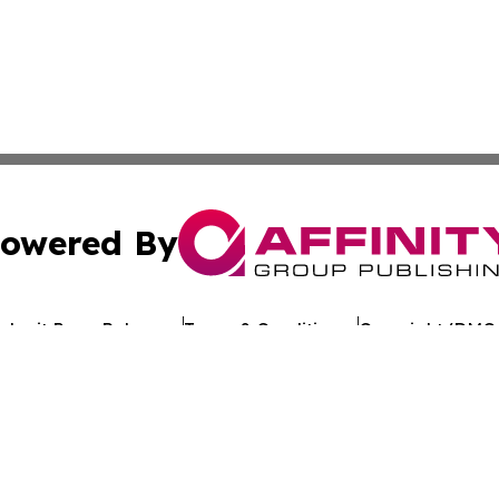
owered By
ubmit Press Release
Terms & Conditions
Copyright/DMCA
Inc. dba Affinity Group Publishing & Reunion Political Pre
Cookie Settings / Your Privacy Choices