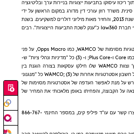
ך ריכוז עיסוקו בתביעות ייצוגיות בניירות ערך ובליטיגציה
ינית. משרד רוזן עורכי דין מדורג במקום הראשון על ידי
שרותי תביעה ייצוגית, בגין מספר יישובי תביעות ייצוגיות בשנת 2017. המשרד מדורג בין ארבעת הראשונים מדי שנה מאז שנת 2013, והחזיר מאות מיליוני דולרים למשקיעים. בשנת
כ"ענק לשכת התביעות הייצוגיות". רבים
law360
, על פני
Opps
Macro
(3) כל "מדיניות ונהלי ציות" ש-
ו-
;
Plus
Core
ו-
Core
וצוות WAMCO שלו חילקו עסקאות בצורה הוגנת בין
'
האסטרטגיות שהם ניהלו או שהתעלמו במפורש על ידי הנתבעים על מנת לאפשר העדפה של אסטרטגיות WAMCO מסוימות על חשבון אסטרטגיות אחרות של WAMCO; (3) כל "מנגנוני
וצוות ה-WAMCO מנת לאפשר העדפה של אסטרטגיות מסוימות של
נאה על הקבוצה, והפחיתו באופן מלאכותי את המחיר של
או צרו קשר עם עו"ד פיליפ קים, במספר החינמי 866-767-